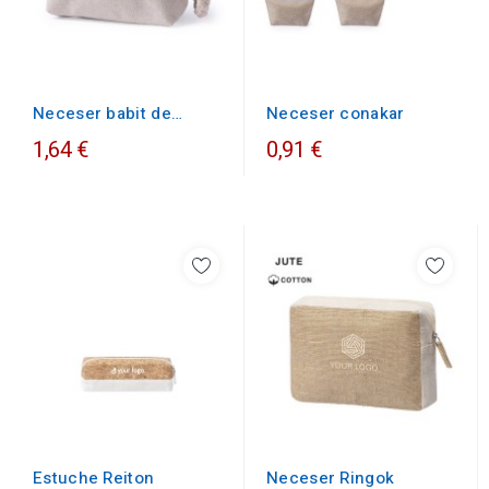
Neceser conakar
Neceser babit de
algodón y poliéster
1,64 €
0,91 €
Estuche Reiton
Neceser Ringok