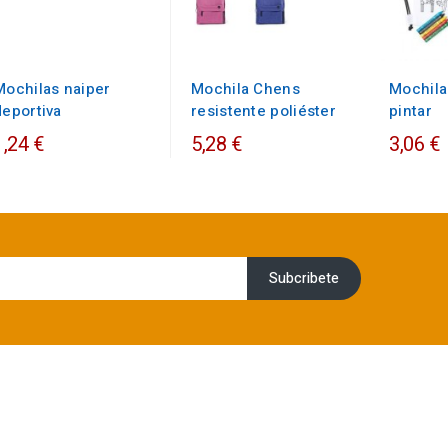
Mochilas naiper
Mochila Chens
Mochila
deportiva
resistente poliéster
pintar
1,24 €
5,28 €
3,06 €