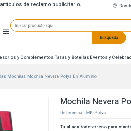
rtículos de reclamo publicitario.
Dond

Búsqueda
esorios y Complementos
Tazas y Botellas
Eventos y Celebra
Neceseres y Estuches
las
Mochilas
Mochila Nevera Polys En Aluminio
Mochila Nevera Po
Referencia
: MK-Polys
Tu aliada todoterreno para mant