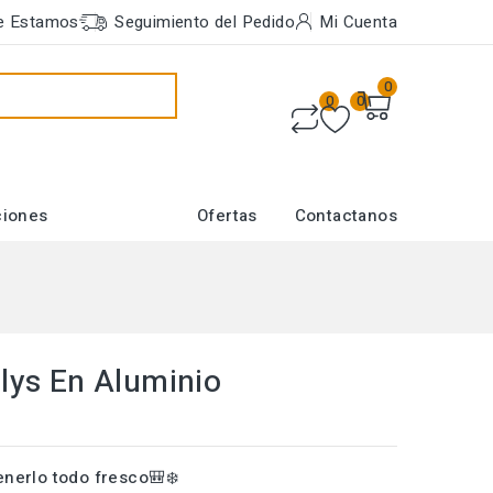
e Estamos
Seguimiento del Pedido
Mi Cuenta
0
0
0
ciones
Ofertas
Contactanos
lys En Aluminio
enerlo todo fresco
🎒❄️