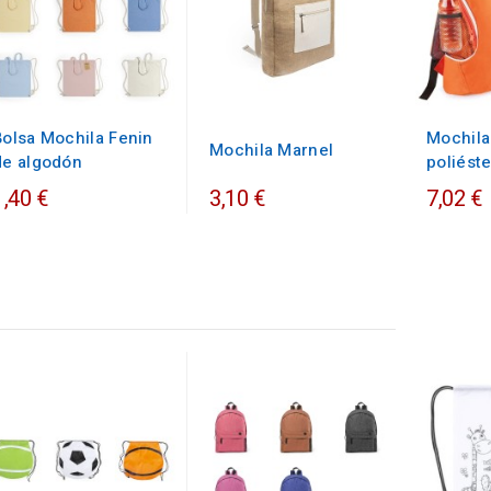
Bolsa Mochila Fenin
Mochil
Mochila Marnel
de algodón
poliéste
1,40 €
3,10 €
7,02 €