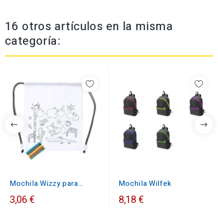
16 otros artículos en la misma
categoría:
Mochila Wizzy para
Mochila Wilfek
pintar
3,06 €
8,18 €