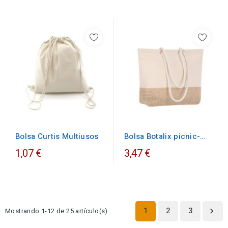
Bolsa Botalix picnic-
Bolsa Curtis Multiusos
verano
1,07 €
3,47 €
1
2
3
Mostrando 1-12 de 25 artículo(s)
