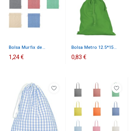
Bolsa Metro 12.5*15
Bolsa Murfix de
multiusos
algodón
1,24 €
0,83 €