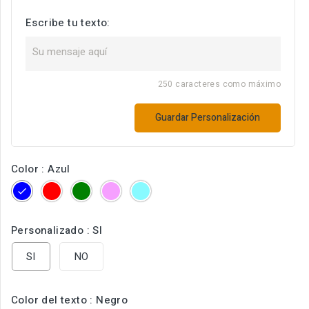
Escribe tu texto:
250 caracteres como máximo
Guardar Personalización
Color : Azul
Azul
Rojo
Verde
Rosa
celeste
Personalizado : SI
SI
NO
Color del texto : Negro