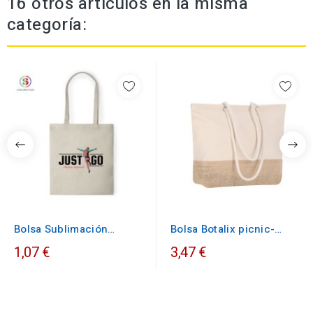
16 otros artículos en la misma
categoría:
Bolsa Sublimación
Bolsa Botalix picnic-
Prosum
verano
1,07 €
3,47 €