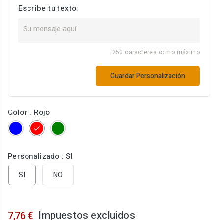
Escribe tu texto:
250 caracteres como máximo
Guardar Personalización
Color : Rojo
Azul
Rojo
Verde
Personalizado : SI
SI
NO
Impuestos excluidos
7,76 €