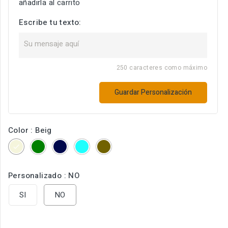
añadirla al carrito
Escribe tu texto:
250 caracteres como máximo
Guardar Personalización
Color : Beig
Beig
Verde
Marino
Turquesa
Marrón
Personalizado : NO
SI
NO