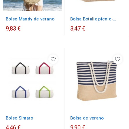
Bolso Mandy de verano
Bolsa Botalix picnic-
verano
9,83 €
3,47 €
Bolso Simaro
Bolsa de verano
4,46 €
9,90 €