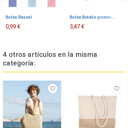
Bolsa Rassel
Bolsa Botalix picnic-
verano
0,99 €
3,47 €
4 otros artículos en la misma
categoría: