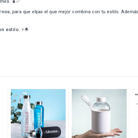
rames. 🧴✅
ernos
, para que elijas el que mejor combina con tu estilo. Ademá
n estilo.
⚡🌟