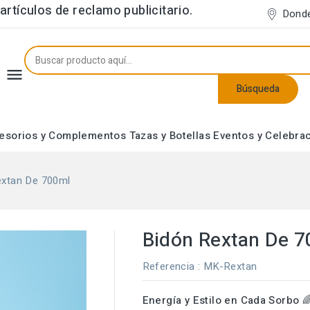
rtículos de reclamo publicitario.
Dond

Búsqueda
esorios y Complementos
Tazas y Botellas
Eventos y Celebra
Neceseres y Estuches
extan De 700ml
Bidón Rextan De 
Referencia
: MK-Rextan
Energía y Estilo en Cada Sorbo
