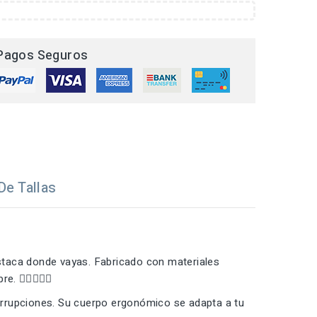
Pagos Seguros
De Tallas
staca donde vayas. Fabricado con materiales
️‍♀️🚶‍♂️🌳
errupciones. Su cuerpo ergonómico se adapta a tu