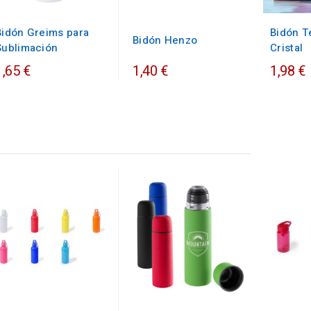
Bidón Greims para
Bidón T
Bidón Henzo
Sublimación
Cristal
1,65 €
1,40 €
1,98 €