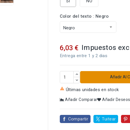
SI
NO
Color del texto : Negro
Impuestos exc
6,03 €
Entrega entre 1 y 2 dias
Añadir Al C

Últimas unidades en stock
Añadir Comparar
Añadir Deseo
Compartir
Tuitear