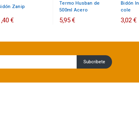
Termo Husban de
Bidón In
Bidón Zanip
500ml Acero
cole
1,40 €
5,95 €
3,02 €