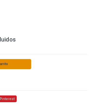
luidos
arrito
s
Pinterest