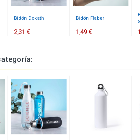
Bidón Dokath
Bidón Flaber
2,31 €
1,49 €
categoría: