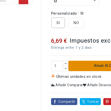
Personalizado : SI
SI
NO
Impuestos exc
6,69 €
Entrega entre 1 y 2 dias
Añadir Al C

Últimas unidades en stock
Añadir Comparar
Añadir Deseo
Compartir
Tuitear