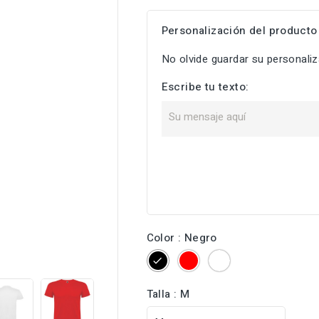
Personalización del producto
No olvide guardar su personaliza
Escribe tu texto:
Color : Negro

Negro
Rojo
Blanco
Talla : M