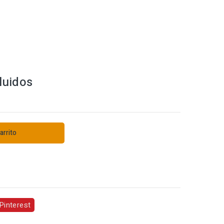
luidos
arrito
s
Pinterest