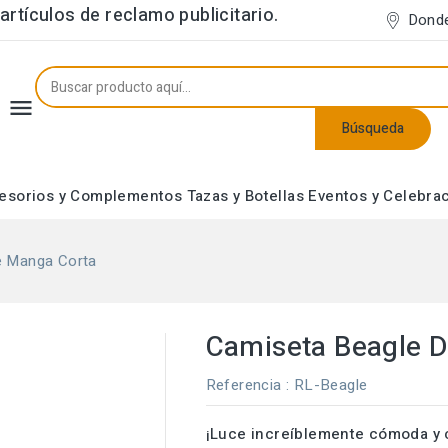
rtículos de reclamo publicitario.
Dond

Búsqueda
esorios y Complementos
Tazas y Botellas
Eventos y Celebra
Neceseres y Estuches
e Manga Corta
Camiseta Beagle 
Referencia
: RL-Beagle
¡Luce increíblemente cómoda y 