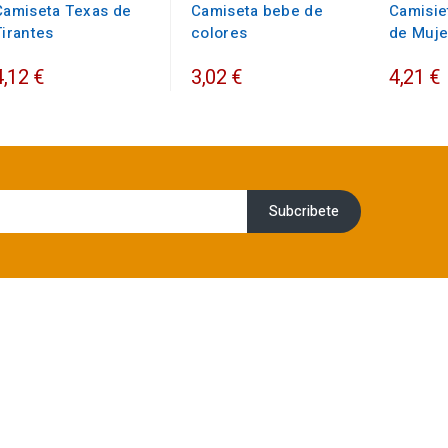
Camiseta Texas de
Camiseta bebe de
Camisie
Tirantes
colores
de Muje
4,12 €
3,02 €
4,21 €