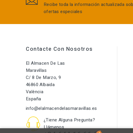
Recibe toda la información actualizada so
ofertas especiales
Contacte Con Nosotros
El Almacen De Las
Maravillas
C/ 8 De Marzo, 9
46860 Albaida
València
España
info@elalmacendelasmaravillas.es
¿Tiene Alguna Pregunta?
Llámenos