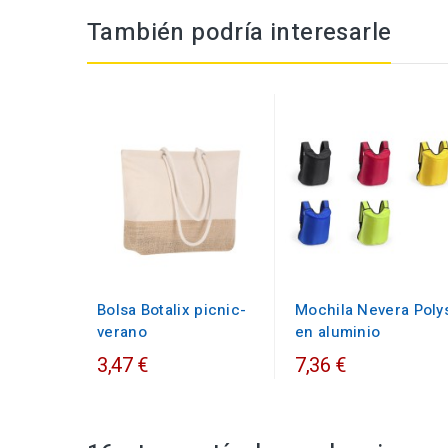
También podría interesarle
Bolsa Botalix picnic-
Mochila Nevera Poly
verano
en aluminio
3,47 €
7,36 €