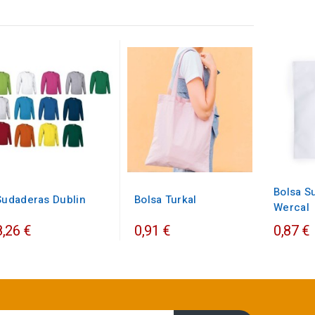
Bolsa S
Sudaderas Dublin
Bolsa Turkal
Wercal
8,26 €
0,91 €
0,87 €