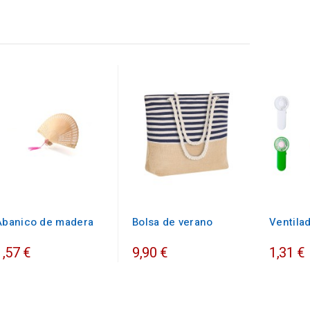
Abanico de madera
Bolsa de verano
Ventilad
1,57 €
9,90 €
1,31 €