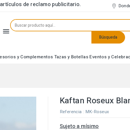
rtículos de reclamo publicitario.
Dond

Búsqueda
esorios y Complementos
Tazas y Botellas
Eventos y Celebra
Neceseres y Estuches
Kaftan Roseux Bla
Referencia
: MK-Roseux
Sujeto a mísimo