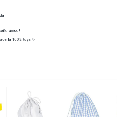
nda
iseño único!
 hacerla 100% tuya ✨