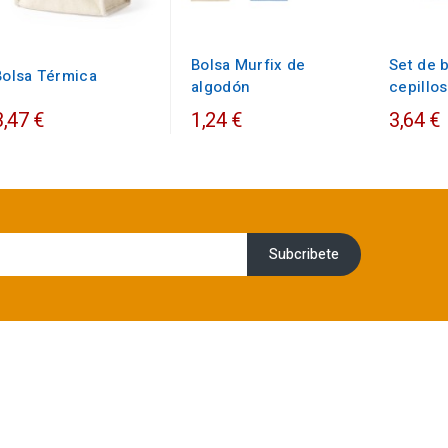
Bolsa Murfix de
Set de 
Bolsa Térmica
algodón
cepillos
3,47 €
1,24 €
3,64 €