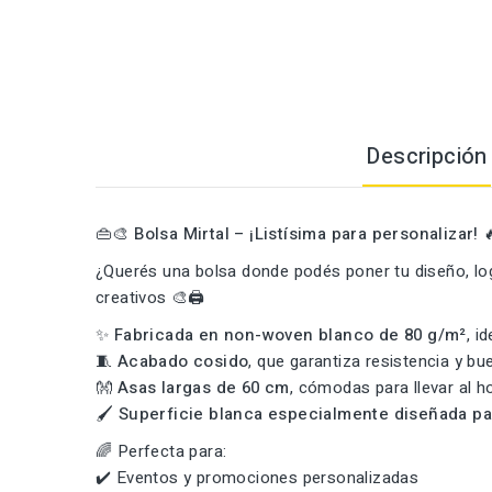
Descripción
👜🎨
Bolsa Mirtal – ¡Listísima para personalizar!

¿Querés una bolsa donde podés poner tu diseño, log
creativos 🎨🖨️
✨
Fabricada en non-woven blanco de 80 g/m²
, i
🧵
Acabado cosido
, que garantiza resistencia y b
👐
Asas largas de 60 cm
, cómodas para llevar al 
🖌️
Superficie blanca especialmente diseñada pa
🌈 Perfecta para:
✔️ Eventos y promociones personalizadas