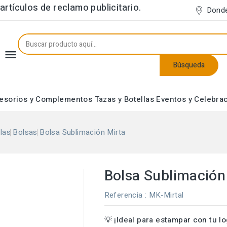
rtículos de reclamo publicitario.
Dond

Búsqueda
esorios y Complementos
Tazas y Botellas
Eventos y Celebra
Neceseres y Estuches
las
Bolsas
Bolsa Sublimación Mirta
Bolsa Sublimación
Referencia
: MK-Mirtal
💡 ¡Ideal para estampar con tu lo