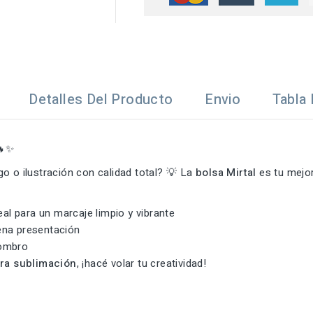
Detalles Del Producto
Envio
Tabla 
✨
o o ilustración con calidad total? 💡 La
bolsa Mirtal
es tu mejor
deal para un marcaje limpio y vibrante
uena presentación
hombro
ra sublimación
, ¡hacé volar tu creatividad!