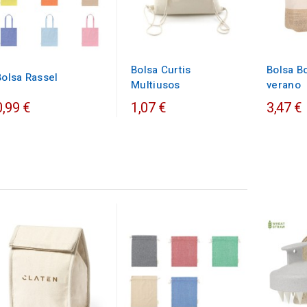
Bolsa Curtis
Bolsa Bo
Bolsa Rassel
Multiusos
verano
0,99 €
1,07 €
3,47 €