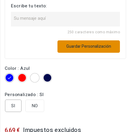
Escribe tu texto:
250 caracteres como máximo
Guardar Personalización
Color : Azul
Azul
Rojo
Blanco
Marino
Personalizado : SI
SI
NO
Impuestos excluidos
6,69 €