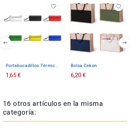
Portabocadillos Térmico
Bolsa Cekon
Rufus
1,65 €
6,20 €
16 otros artículos en la misma
categoría: