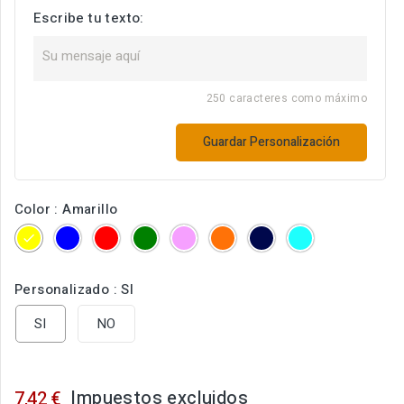
Escribe tu texto:
250 caracteres como máximo
Guardar Personalización
Color : Amarillo
Amarillo
Azul
Rojo
Verde
Rosa
Naranja
Marino
Turquesa
Personalizado : SI
SI
NO
Impuestos excluidos
7,42 €